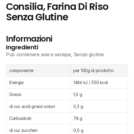
Consilia, Farina Di Riso 
Senza Glutine
Informazioni
Ingredienti
Può contenere soia e senape, Senza glutine
componente
per 100g di prodotto
Energia
1486 kJ / 350 kcal
Grassi
1,0 g
di cui: acidi grassi saturi
0,3 g
Carboidrati
78 g
di cui: zuccheri
0,5 g