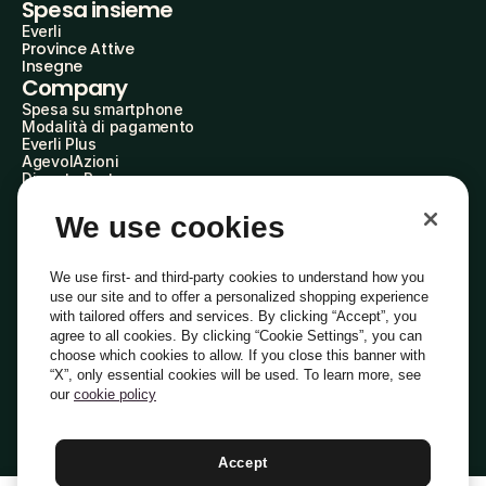
Spesa insieme
Everli
Province Attive
Insegne
Company
Spesa su smartphone
Modalità di pagamento
Everli Plus
AgevolAzioni
Diventa Partner
Advertise with Us
Everli Shoppers
We use cookies
About Us
Scopri chi siamo
Everli News
We use first- and third-party cookies to understand how you
Domande frequenti
use our site and to offer a personalized shopping experience
Lavora con noi
with tailored offers and services. By clicking “Accept”, you
Diventa Shopper
agree to all cookies. By clicking “Cookie Settings”, you can
Investitori
choose which cookies to allow. If you close this banner with
Privacy
Cookie
Preferenze Cookie
“X”, only essential cookies will be used. To learn more, see
Termini e Condizioni
Codice Etico
our
cookie policy
Indirizzo PEC: everli@pec.it - indirizzo DPO: dpo@everli.com
Copyright © 2014-2026 Everli Global Inc.
Italiano
Accept