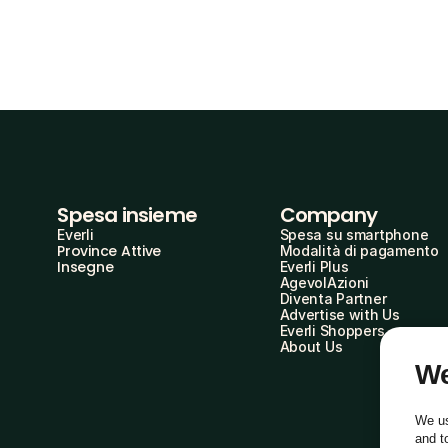
Spesa insieme
Company
Everli
Spesa su smartphone
Province Attive
Modalità di pagamento
Insegne
Everli Plus
AgevolAzioni
Diventa Partner
Advertise with Us
Everli Shoppers
About Us
We
We us
and t