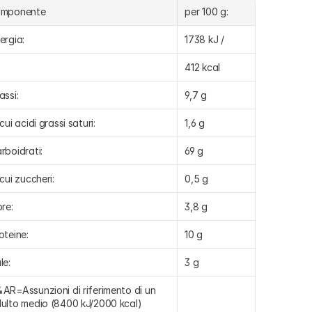
omponente
per 100 g:
ergia:
1738 kJ /
412 kcal
assi:
9,7 g
 cui acidi grassi saturi:
1,6 g
rboidrati:
69 g
 cui zuccheri:
0,5 g
bre:
3,8 g
oteine:
10 g
le:
3 g
AR=Assunzioni di riferimento di un 
ulto medio (8400 kJ/2000 kcal)