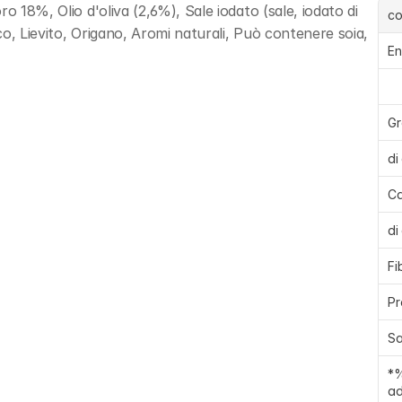
o 18%, Olio d'oliva (2,6%), Sale iodato (sale, iodato di 
c
co, Lievito, Origano, Aromi naturali, Può contenere soia, 
En
Gr
di
Ca
di
Fi
Pr
Sa
*%
ad