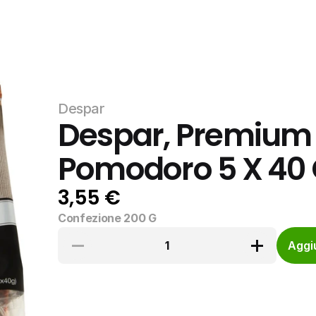
Despar
Despar, Premium R
Pomodoro 5 X 40
3,55 €
Confezione 200 G
1
Aggiu