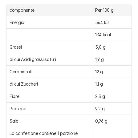
componente
Per 100 g
Energia
564 kJ
134 kcal
Grassi
5,0 g
di cui Acidi grassi saturi
1,9 g
Carboidrati
12 g
di cui Zuccheri
1,1 g
Fibre
2,3 g
Proteine
9,2 g
Sale
0,96 g
La confezione contiene 1 porzione