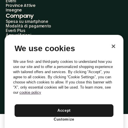
Everli
Province Attive
Insegne
Company
Spesa su smartphone
Modalità di pagamento
Everli Plus
AgevolAzioni
Diventa Partner
Advertise with Us
We use cookies
Everli Shoppers
About Us
Scopri chi siamo
We use first- and third-party cookies to understand how you
Everli News
use our site and to offer a personalized shopping experience
Domande frequenti
with tailored offers and services. By clicking “Accept”, you
Lavora con noi
agree to all cookies. By clicking “Cookie Settings”, you can
Diventa Shopper
choose which cookies to allow. If you close this banner with
Investitori
“X”, only essential cookies will be used. To learn more, see
Privacy
Cookie
Preferenze Cookie
Termini e Condizioni
Codice Etico
our
cookie policy
Copyright © 2014-2026 Everli Global Inc.
Italiano
Accept
Customize
1
Aggiungi Al Carrello