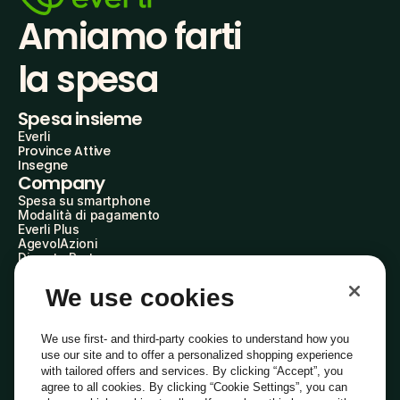
Amiamo farti
la spesa
Spesa insieme
Everli
Province Attive
Insegne
Company
Spesa su smartphone
Modalità di pagamento
Everli Plus
AgevolAzioni
Diventa Partner
Advertise with Us
Everli Shoppers
We use cookies
About Us
Scopri chi siamo
Everli News
We use first- and third-party cookies to understand how you
Domande frequenti
use our site and to offer a personalized shopping experience
Lavora con noi
with tailored offers and services. By clicking “Accept”, you
Diventa Shopper
agree to all cookies. By clicking “Cookie Settings”, you can
Investitori