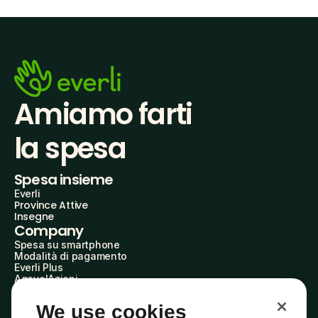
Amiamo farti
la spesa
Spesa insieme
Everli
Province Attive
Insegne
Company
Spesa su smartphone
Modalità di pagamento
Everli Plus
AgevolAzioni
Diventa Partner
Advertise with Us
We use cookies
Everli Shoppers