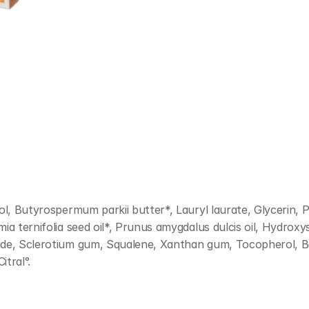
hol, Butyrospermum parkii butter*, Lauryl laurate, Glycerin,
a ternifolia seed oil*, Prunus amygdalus dulcis oil, Hydroxyst
ide, Sclerotium gum, Squalene, Xanthan gum, Tocopherol, Bet
itral°.