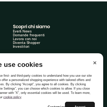
Scopri chi siamo
Everli News
Domande frequenti
Lavora con noi
Diventa Shopper
Investitori
 use cookies
e first- and third-party cookies to understand how you use our site
o offer a personalized shopping experience with tailored offers and
ces. By clicking “Accept”, you agree to all cookies. By clicking
ie Settings”, you can choose which cookies to allow. If you close
Italiano
banner with “X”, only essential cookies will be used. To learn more,
our
cookie policy
Customize
Accept