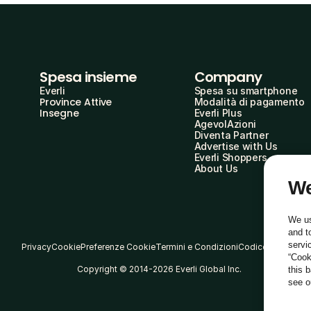
Spesa insieme
Company
Everli
Spesa su smartphone
Province Attive
Modalità di pagamento
Insegne
Everli Plus
AgevolAzioni
Diventa Partner
Advertise with Us
Everli Shoppers
About Us
We
We us
and t
servi
Privacy
Cookie
Preferenze Cookie
Termini e Condizioni
Codice Etico
“Cook
Copyright © 2014-2026 Everli Global Inc.
this 
see 