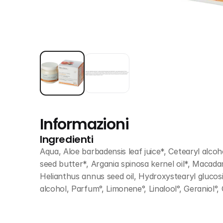
Informazioni
Ingredienti
Aqua, Aloe barbadensis leaf juice*, Cetearyl alco
seed butter*, Argania spinosa kernel oil*, Macadami
Helianthus annus seed oil, Hydroxystearyl glucos
alcohol, Parfum°, Limonene°, Linalool°, Geraniol°, C