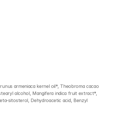
 Prunus armeniaca kernel oil*, Theobroma cacao 
earyl alcohol, Mangifera indica fruit extract*, 
a-sitosterol, Dehydroacetic acid, Benzyl 