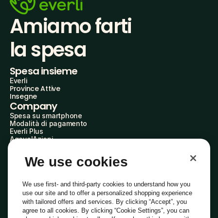
Amiamo farti
la spesa
Spesa insieme
Everli
Province Attive
Insegne
Company
Spesa su smartphone
Modalità di pagamento
Everli Plus
AgevolAzioni
Diventa Partner
Advertise with Us
We use cookies
Everli Shoppers
About Us
Scopri chi siamo
We use first- and third-party cookies to understand how you
Everli News
use our site and to offer a personalized shopping experience
Domande frequenti
with tailored offers and services. By clicking “Accept”, you
Lavora con noi
agree to all cookies. By clicking “Cookie Settings”, you can
Diventa Shopper