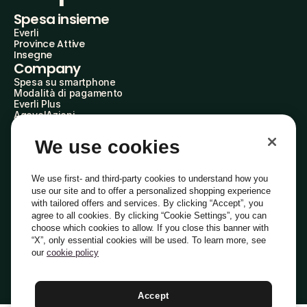
Spesa insieme
Everli
Province Attive
Insegne
Company
Spesa su smartphone
Modalità di pagamento
Everli Plus
AgevolAzioni
Diventa Partner
Advertise with Us
We use cookies
Everli Shoppers
About Us
Scopri chi siamo
We use first- and third-party cookies to understand how you
Everli News
use our site and to offer a personalized shopping experience
Domande frequenti
with tailored offers and services. By clicking “Accept”, you
Lavora con noi
agree to all cookies. By clicking “Cookie Settings”, you can
Diventa Shopper
choose which cookies to allow. If you close this banner with
Investitori
“X”, only essential cookies will be used. To learn more, see
Privacy
Cookie
Preferenze Cookie
Termini e Condizioni
Codice Etico
our
cookie policy
Copyright © 2014-2026 Everli Global Inc.
Italiano
Accept