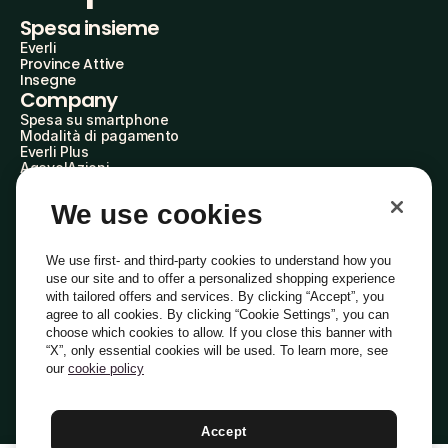
Spesa insieme
Everli
Province Attive
Insegne
Company
Spesa su smartphone
Modalità di pagamento
Everli Plus
AgevolAzioni
Diventa Partner
Advertise with Us
We use cookies
Everli Shoppers
About Us
Scopri chi siamo
We use first- and third-party cookies to understand how you
Everli News
use our site and to offer a personalized shopping experience
Domande frequenti
with tailored offers and services. By clicking “Accept”, you
Lavora con noi
agree to all cookies. By clicking “Cookie Settings”, you can
Diventa Shopper
choose which cookies to allow. If you close this banner with
Investitori
“X”, only essential cookies will be used. To learn more, see
Privacy
Cookie
Preferenze Cookie
Termini e Condizioni
Codice Etico
our
cookie policy
Copyright © 2014-2026 Everli Global Inc.
Italiano
Accept