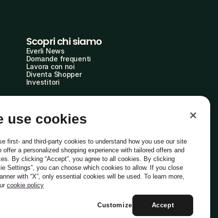
Scopri chi siamo
Everli News
Domande frequenti
Lavora con noi
Diventa Shopper
Investitori
 use cookies
e first- and third-party cookies to understand how you use our site
o offer a personalized shopping experience with tailored offers and
ces. By clicking “Accept”, you agree to all cookies. By clicking
ie Settings”, you can choose which cookies to allow. If you close
Italiano
banner with “X”, only essential cookies will be used. To learn more,
our
cookie policy
Customize
Accept