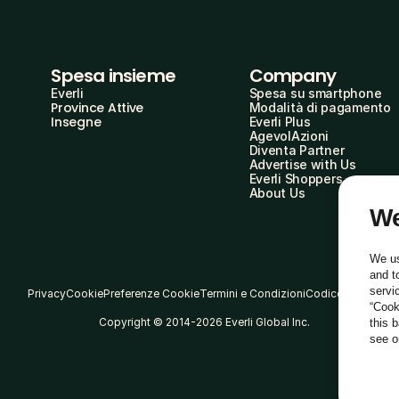
Spesa insieme
Company
Everli
Spesa su smartphone
Province Attive
Modalità di pagamento
Insegne
Everli Plus
AgevolAzioni
Diventa Partner
Advertise with Us
Everli Shoppers
About Us
We
We us
and t
servi
Privacy
Cookie
Preferenze Cookie
Termini e Condizioni
Codice Etico
“Cook
Copyright © 2014-2026 Everli Global Inc.
this 
see 