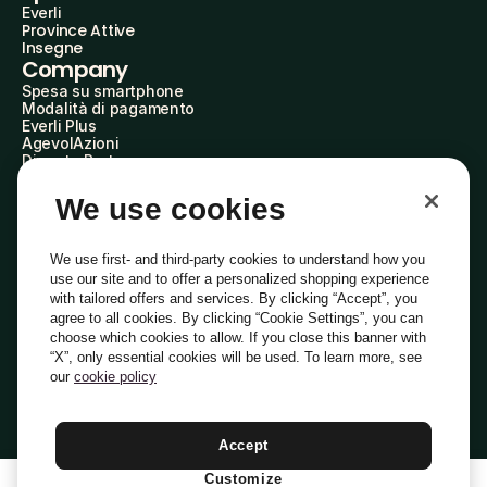
Everli
Province Attive
Insegne
Company
Spesa su smartphone
Modalità di pagamento
Everli Plus
AgevolAzioni
Diventa Partner
Advertise with Us
Everli Shoppers
We use cookies
About Us
Scopri chi siamo
Everli News
We use first- and third-party cookies to understand how you
Domande frequenti
use our site and to offer a personalized shopping experience
Lavora con noi
with tailored offers and services. By clicking “Accept”, you
Diventa Shopper
agree to all cookies. By clicking “Cookie Settings”, you can
Investitori
choose which cookies to allow. If you close this banner with
Privacy
Cookie
Preferenze Cookie
“X”, only essential cookies will be used. To learn more, see
Termini e Condizioni
Codice Etico
our
cookie policy
Indirizzo PEC: everli@pec.it - indirizzo DPO: dpo@everli.com
Copyright © 2014-2026 Everli Global Inc.
Italiano
Accept
Customize