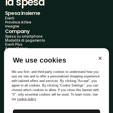
la spesa
Spesa insieme
Everli
Province Attive
Insegne
Company
Spesa su smartphone
Modalità di pagamento
Everli Plus
AgevolAzioni
Diventa Partner
Advertise with Us
We use cookies
Everli Shoppers
About Us
Scopri chi siamo
We use first- and third-party cookies to understand how you
Everli News
use our site and to offer a personalized shopping experience
Domande frequenti
with tailored offers and services. By clicking “Accept”, you
Lavora con noi
agree to all cookies. By clicking “Cookie Settings”, you can
Diventa Shopper
choose which cookies to allow. If you close this banner with
Investitori
“X”, only essential cookies will be used. To learn more, see
Privacy
Cookie
Preferenze Cookie
Termini e Condizioni
Codice Etico
our
cookie policy
Copyright © 2014-2026 Everli Global Inc.
Italiano