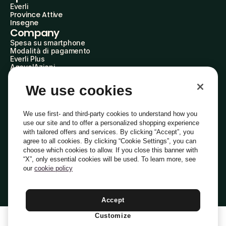
Everli
Province Attive
Insegne
Company
Spesa su smartphone
Modalità di pagamento
Everli Plus
AgevolAzioni
Diventa Partner
Advertise with Us
We use cookies
Everli Shoppers
About Us
Scopri chi siamo
We use first- and third-party cookies to understand how you
Everli News
use our site and to offer a personalized shopping experience
Domande frequenti
with tailored offers and services. By clicking “Accept”, you
Lavora con noi
agree to all cookies. By clicking “Cookie Settings”, you can
Diventa Shopper
choose which cookies to allow. If you close this banner with
Investitori
“X”, only essential cookies will be used. To learn more, see
Privacy
Cookie
Preferenze Cookie
Termini e Condizioni
Codice Etico
our
cookie policy
Copyright © 2014-2026 Everli Global Inc.
Italiano
Accept
Customize
1
Aggiungi Al Carrello