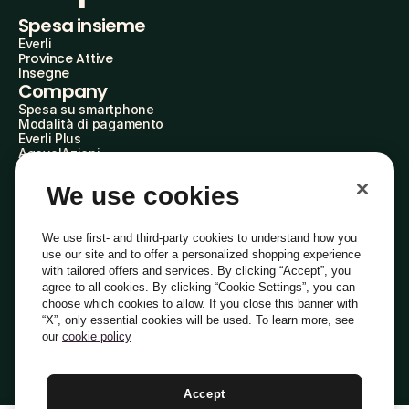
Spesa insieme
Everli
Province Attive
Insegne
Company
Spesa su smartphone
Modalità di pagamento
Everli Plus
AgevolAzioni
Diventa Partner
Advertise with Us
We use cookies
Everli Shoppers
About Us
Scopri chi siamo
We use first- and third-party cookies to understand how you
Everli News
use our site and to offer a personalized shopping experience
Domande frequenti
with tailored offers and services. By clicking “Accept”, you
Lavora con noi
agree to all cookies. By clicking “Cookie Settings”, you can
Diventa Shopper
choose which cookies to allow. If you close this banner with
Investitori
“X”, only essential cookies will be used. To learn more, see
Privacy
Cookie
Preferenze Cookie
Termini e Condizioni
Codice Etico
our
cookie policy
Copyright © 2014-2026 Everli Global Inc.
Italiano
Accept