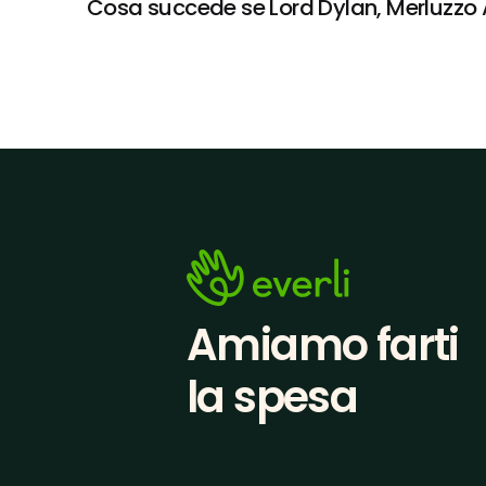
Cosa succede se Lord Dylan, Merluzzo Al
Amiamo farti
la spesa