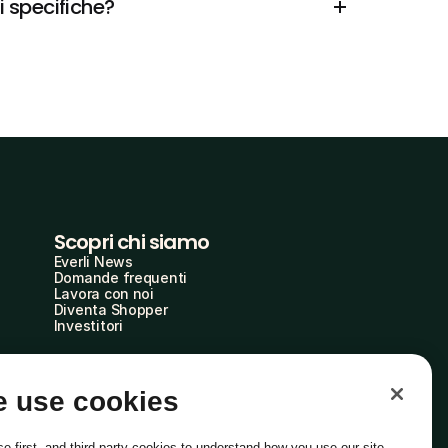
i specifiche?
Scopri chi siamo
Everli News
Domande frequenti
Lavora con noi
Diventa Shopper
Investitori
 use cookies
e first- and third-party cookies to understand how you use our site