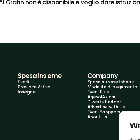
 Gratin non è disponibile e voglio dare istruzion
Spesa insieme
Company
Everli
Spesa su smartphone
Province Attive
Modalità di pagamento
Insegne
Everli Plus
AgevolAzioni
Diventa Partner
Advertise with Us
Everli Shoppers
About Us
We
We us