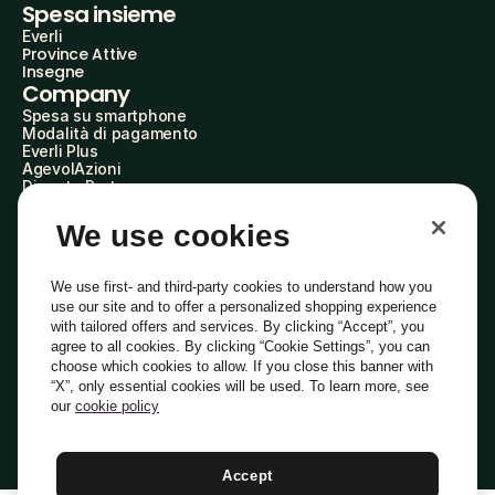
Spesa insieme
Everli
Province Attive
Insegne
Company
Spesa su smartphone
Modalità di pagamento
Everli Plus
AgevolAzioni
Diventa Partner
Advertise with Us
Everli Shoppers
We use cookies
About Us
Scopri chi siamo
Everli News
We use first- and third-party cookies to understand how you
Domande frequenti
use our site and to offer a personalized shopping experience
Lavora con noi
with tailored offers and services. By clicking “Accept”, you
Diventa Shopper
agree to all cookies. By clicking “Cookie Settings”, you can
Investitori
choose which cookies to allow. If you close this banner with
Privacy
Cookie
Preferenze Cookie
“X”, only essential cookies will be used. To learn more, see
Termini e Condizioni
Codice Etico
our
cookie policy
Indirizzo PEC: everli@pec.it - indirizzo DPO: dpo@everli.com
Copyright © 2014-2026 Everli Global Inc.
Italiano
Accept