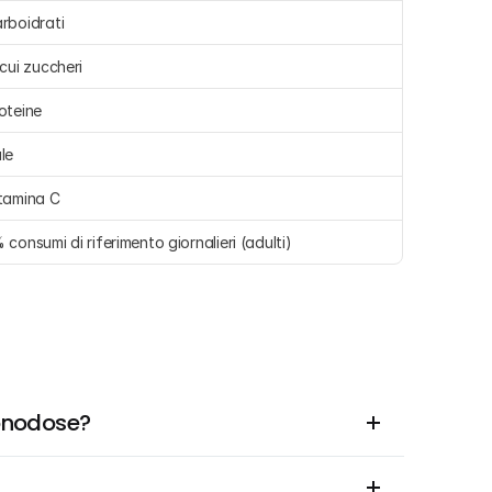
rboidrati 
 cui zuccheri 
oteine 
le 
tamina C 
 consumi di riferimento giornalieri (adulti)
Monodose?