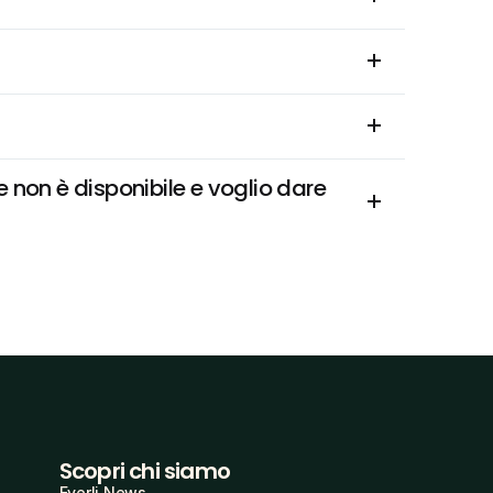
on è disponibile e voglio dare 
Scopri chi siamo
Everli News