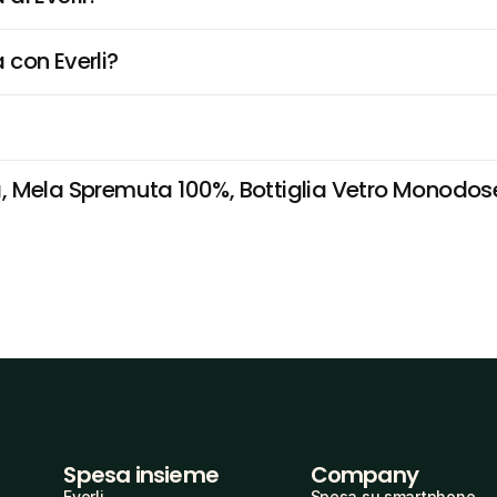
 con Everli?
 Mela Spremuta 100%, Bottiglia Vetro Monodose n
Spesa insieme
Company
Everli
Spesa su smartphone