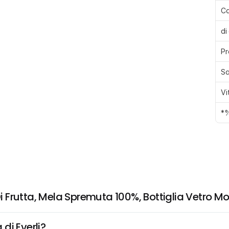
Ca
di
Pr
Sa
Vi
*%
 Frutta, Mela Spremuta 100%, Bottiglia Vetro 
di Everli?