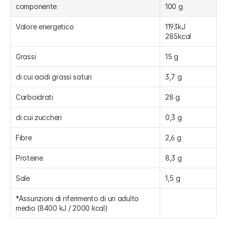
componente
100 g
Valore energetico
1193kJ 
285kcal
Grassi
15 g
di cui acidi grassi saturi
3,7 g
Carboidrati
28 g
di cui zuccheri
0,3 g
Fibre
2,6 g
Proteine
8,3 g
Sale
1,5 g
*Assunzioni di riferimento di un adulto 
medio (8400 kJ / 2000 kcal)