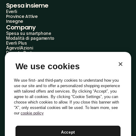
Spesa insieme
Everli
Province Attive
Insegne
Company
Spesa su smartphone
Modalità di pagamento
Everli Plus
AgevolAzioni
Diventa Partner
Advertise with Us
Everli Shoppers
We use cookies
About Us
Scopri chi siamo
Everli News
We use first- and third-party cookies to understand how you
Domande frequenti
use our site and to offer a personalized shopping experience
Lavora con noi
with tailored offers and services. By clicking “Accept”, you
Diventa Shopper
agree to all cookies. By clicking “Cookie Settings”, you can
Investitori
choose which cookies to allow. If you close this banner with
Privacy
Cookie
Preferenze Cookie
“X”, only essential cookies will be used. To learn more, see
Termini e Condizioni
Codice Etico
our
cookie policy
Indirizzo PEC: everli@pec.it - indirizzo DPO: dpo@everli.com
Copyright © 2014-2026 Everli Global Inc.
Italiano
Accept