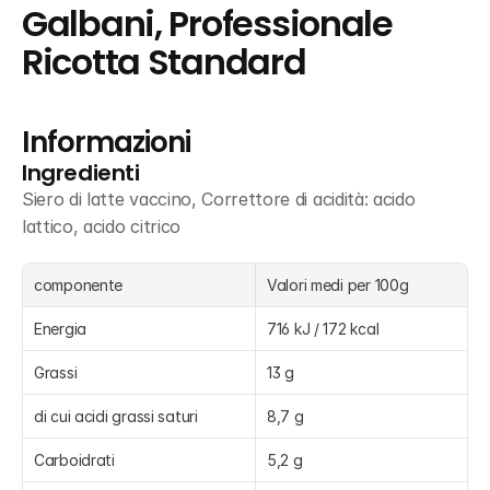
Galbani, Professionale 
Ricotta Standard
Informazioni
Ingredienti
Siero di latte vaccino, Correttore di acidità: acido 
lattico, acido citrico
componente
Valori medi per 100g 
Energia
716 kJ / 172 kcal
Grassi
13 g
di cui acidi grassi saturi
8,7 g
Carboidrati
5,2 g