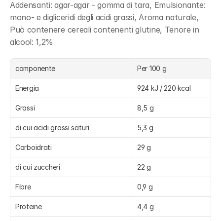
Addensanti: agar-agar - gomma di tara, Emulsionante: 
mono- e digliceridi degli acidi grassi, Aroma naturale, 
Può contenere cereali contenenti glutine, Tenore in 
alcool: 1,2%
componente
Per 100 g
Energia
924 kJ / 220 kcal
Grassi
8,5 g
di cui acidi grassi saturi
5,3 g
Carboidrati
29 g
di cui zuccheri
22 g
Fibre
0,9 g
Proteine
4,4 g