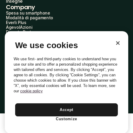
Insegne
Company
Spesa su smartphone
Modalità di pagamento
Everli Plus
AgevolAzioni
Diventa Partner
Advertise with Us
Everli Shoppers
We use cookies
About Us
Scopri chi siamo
Everli News
We use first- and third-party cookies to understand how you
Domande frequenti
use our site and to offer a personalized shopping experience
Lavora con noi
with tailored offers and services. By clicking “Accept”, you
Diventa Shopper
agree to all cookies. By clicking “Cookie Settings”, you can
Investitori
choose which cookies to allow. If you close this banner with
Privacy
Cookie
Preferenze Cookie
“X”, only essential cookies will be used. To learn more, see
Termini e Condizioni
Codice Etico
our
cookie policy
Indirizzo PEC: everli@pec.it - indirizzo DPO: dpo@everli.com
Copyright © 2014-2026 Everli Global Inc.
Italiano
Accept
Customize
1
Aggiungi Al Carrello