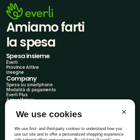
Amiamo farti
la spesa
Spesa insieme
Everli
Province Attive
Insegne
Company
Spesa su smartphone
Modalità di pagamento
Everli Plus
AgevolAzioni
Diventa Partner
Advertise with Us
We use cookies
Everli Shoppers
About Us
Scopri chi siamo
We use first- and third-party cookies to understand how you
Everli News
use our site and to offer a personalized shopping experience
Domande frequenti
with tailored offers and services. By clicking “Accept”, you