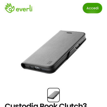
Accedi
Custodia Book Clutch3 