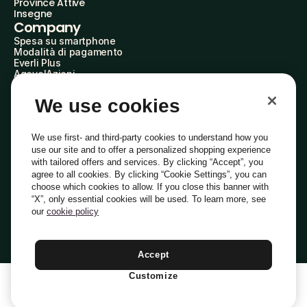
Province Attive
Insegne
Company
Spesa su smartphone
Modalità di pagamento
Everli Plus
AgevolAzioni
Diventa Partner
Advertise with Us
We use cookies
Everli Shoppers
About Us
Scopri chi siamo
We use first- and third-party cookies to understand how you
Everli News
use our site and to offer a personalized shopping experience
Domande frequenti
with tailored offers and services. By clicking “Accept”, you
Lavora con noi
agree to all cookies. By clicking “Cookie Settings”, you can
Diventa Shopper
choose which cookies to allow. If you close this banner with
Investitori
“X”, only essential cookies will be used. To learn more, see
Privacy
Cookie
Preferenze Cookie
Termini e Condizioni
Codice Etico
our
cookie policy
Copyright © 2014-2026 Everli Global Inc.
Italiano
Accept
Customize
1
Aggiungi Al Carrello