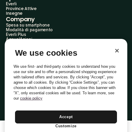
Everli
Province Attive
Insegne
Company
Spesa su smartphone
Modalità di pagamento
Everli Plus
AgevolAzioni
Diventa Partner
Advertise with Us
We use cookies
Everli Shoppers
About Us
Scopri chi siamo
We use first- and third-party cookies to understand how you
Everli News
use our site and to offer a personalized shopping experience
Domande frequenti
with tailored offers and services. By clicking “Accept”, you
Lavora con noi
agree to all cookies. By clicking “Cookie Settings”, you can
Diventa Shopper
choose which cookies to allow. If you close this banner with
Investitori
“X”, only essential cookies will be used. To learn more, see
Privacy
Cookie
Preferenze Cookie
Termini e Condizioni
Codice Etico
our
cookie policy
Copyright © 2014-2026 Everli Global Inc.
Italiano
Accept
Customize
1
Aggiungi Al Carrello