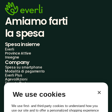
Amiamo farti
la spesa
Spesa insieme
Everli
Province Attive
Insegne
Company
Spesa su smartphone
Modalità di pagamento
Everli Plus
AgevolAzioni
Diventa Partner
Advertise with Us
Everli Shoppers
We use cookies
About Us
Scopri chi siamo
Everli News
We use first- and third-party cookies to understand how you
Domande frequenti
use our site and to offer a personalized shopping experience