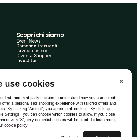
Scopri chi siamo
Everli News
Domande frequenti
Lavora con noi
Diventa Shopper
Investitori
 use cookies
e first- and third-party cookies to understand how you use our site
o offer a personalized shopping experience with tailored offers and
ces. By clicking “Accept”, you agree to all cookies. By clicking
ie Settings”, you can choose which cookies to allow. If you close
Italiano
banner with “X”, only essential cookies will be used. To learn more,
our
cookie policy