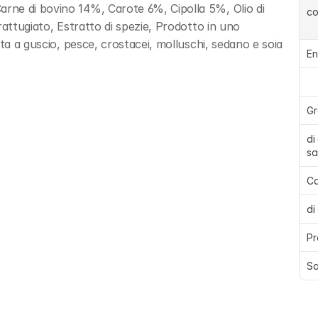
ne di bovino 14%, Carote 6%, Cipolla 5%, Olio di 
c
attugiato, Estratto di spezie, Prodotto in uno 
tta a guscio, pesce, crostacei, molluschi, sedano e soia
En
Gr
di
sa
Ca
di
Pr
Sa