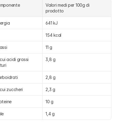
omponente
Valori medi per 100g di 
prodotto 
ergia
641 kJ
154 kcal
assi
11 g
 cui acidi grassi 
3,8 g
turi
rboidrati
2,8 g
 cui zuccheri
2,3 g
oteine
10 g
le
1,4 g