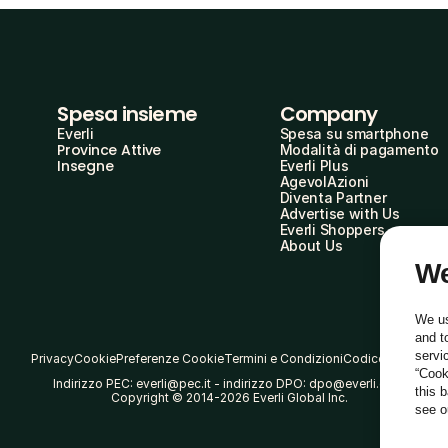
Spesa insieme
Company
Everli
Spesa su smartphone
Province Attive
Modalità di pagamento
Insegne
Everli Plus
AgevolAzioni
Diventa Partner
Advertise with Us
Everli Shoppers
About Us
We
We us
and t
servi
Privacy
Cookie
Preferenze Cookie
Termini e Condizioni
Codice Etico
“Cook
Indirizzo PEC: everli@pec.it - indirizzo DPO: dpo@everli.com
this 
Copyright © 2014-2026 Everli Global Inc.
see 