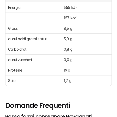
Energia
655 kJ -
157 kcal
Grassi
8,6 g
di cui acidi grassi saturi
3,0 g
Carboidrati
0,8 g
di cui zuccheri
0,0 g
Proteine
19 g
Sale
1,7 g
Domande Frequenti
Posso farmi consegnare Rovagnati, 