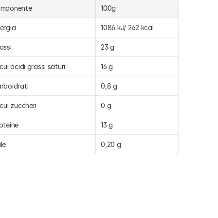
omponente
100g
ergia
1086 kJ/ 262 kcal
assi
23 g
 cui acidi grassi saturi
16 g
rboidrati
0,8 g
 cui zuccheri
0 g
oteine
13 g
le
0,20 g