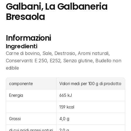
Galbani, La Galbaneria 
Bresaola
Informazioni
Ingredienti
Carne di bovino, Sale, Destrosio, Aromi naturali, 
Conservanti: E 250, E252, Senza glutine, Budello non 
edibile
componente
Valori medi per 100 g di prodotto
Energia
665 kJ
159 kcal
Grassi
4,0 g
di cui acidi grassi saturi
2,0 g