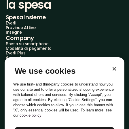
la spesa
Spesa insieme
Everli
Province Attive
Insegne
Company
Spesa su smartphone
Modalità di pagamento
Everli Plus
AgevolAzioni
Diventa Partner
Advertise with Us
We use cookies
Everli Shoppers
About Us
Scopri chi siamo
We use first- and third-party cookies to understand how you
Everli News
use our site and to offer a personalized shopping experience
Domande frequenti
with tailored offers and services. By clicking “Accept”, you
Lavora con noi
agree to all cookies. By clicking “Cookie Settings”, you can
Diventa Shopper
choose which cookies to allow. If you close this banner with
Investitori
“X”, only essential cookies will be used. To learn more, see
Privacy
Cookie
Preferenze Cookie
Termini e Condizioni
Codice Etico
our
cookie policy
Copyright © 2014-2026 Everli Global Inc.
Italiano