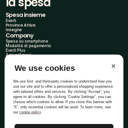
la spesa
Spesa insieme
Everli
Province Attive
Insegne
Company
Spesa su smartphone
Modalità di pagamento
Everli Plus
AgevolAzioni
Diventa Partner
Advertise with Us
We use cookies
Everli Shoppers
About Us
Scopri chi siamo
We use first- and third-party cookies to understand how you
Everli News
use our site and to offer a personalized shopping experience
Domande frequenti
with tailored offers and services. By clicking “Accept”, you
Lavora con noi
agree to all cookies. By clicking “Cookie Settings”, you can
Diventa Shopper
choose which cookies to allow. If you close this banner with
Investitori
“X”, only essential cookies will be used. To learn more, see
Privacy
Cookie
Preferenze Cookie
Termini e Condizioni
Codice Etico
our
cookie policy
Copyright © 2014-2026 Everli Global Inc.
Italiano