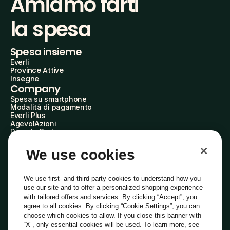
Amiamo farti
la spesa
Spesa insieme
Everli
Province Attive
Insegne
Company
Spesa su smartphone
Modalità di pagamento
Everli Plus
AgevolAzioni
Diventa Partner
Advertise with Us
Everli Shoppers
We use cookies
About Us
Scopri chi siamo
Everli News
We use first- and third-party cookies to understand how you
Domande frequenti
use our site and to offer a personalized shopping experience
Lavora con noi
with tailored offers and services. By clicking “Accept”, you
Diventa Shopper
agree to all cookies. By clicking “Cookie Settings”, you can
Investitori
choose which cookies to allow. If you close this banner with
Privacy
Cookie
Preferenze Cookie
“X”, only essential cookies will be used. To learn more, see
Termini e Condizioni
Codice Etico