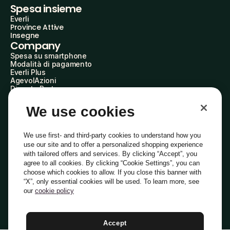
Spesa insieme
Everli
Province Attive
Insegne
Company
Spesa su smartphone
Modalità di pagamento
Everli Plus
AgevolAzioni
Diventa Partner
Advertise with Us
Everli Shoppers
We use cookies
About Us
Scopri chi siamo
Everli News
We use first- and third-party cookies to understand how you
Domande frequenti
use our site and to offer a personalized shopping experience
Lavora con noi
with tailored offers and services. By clicking “Accept”, you
Diventa Shopper
agree to all cookies. By clicking “Cookie Settings”, you can
Investitori
choose which cookies to allow. If you close this banner with
Privacy
Cookie
Preferenze Cookie
“X”, only essential cookies will be used. To learn more, see
Termini e Condizioni
Codice Etico
our
cookie policy
Indirizzo PEC: everli@pec.it - indirizzo DPO: dpo@everli.com
Copyright © 2014-2026 Everli Global Inc.
Italiano
Accept