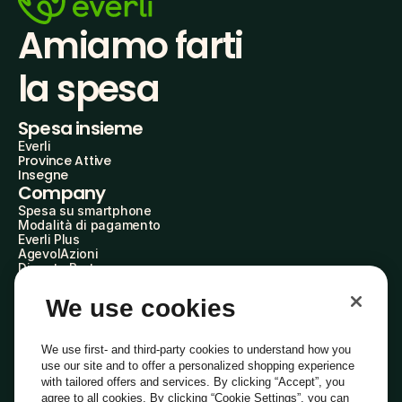
Amiamo farti
la spesa
Spesa insieme
Everli
Province Attive
Insegne
Company
Spesa su smartphone
Modalità di pagamento
Everli Plus
AgevolAzioni
Diventa Partner
Advertise with Us
Everli Shoppers
We use cookies
About Us
Scopri chi siamo
Everli News
We use first- and third-party cookies to understand how you
Domande frequenti
use our site and to offer a personalized shopping experience
Lavora con noi
with tailored offers and services. By clicking “Accept”, you
Diventa Shopper
agree to all cookies. By clicking “Cookie Settings”, you can