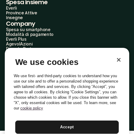
Spesa insieme
Everli
Province Attive
Insegne
Company
Spesa su smartphone
Modalità di pagamento
Everli Plus
AgevolAzioni
Diventa Partner
Advertise with Us
Everli Shoppers
We use cookies
About Us
Scopri chi siamo
Everli News
We use first- and third-party cookies to understand how you
Domande frequenti
use our site and to offer a personalized shopping experience
Lavora con noi
with tailored offers and services. By clicking “Accept”, you
Diventa Shopper
agree to all cookies. By clicking “Cookie Settings”, you can
Investitori
choose which cookies to allow. If you close this banner with
Privacy
Cookie
Preferenze Cookie
“X”, only essential cookies will be used. To learn more, see
Termini e Condizioni
Codice Etico
our
cookie policy
Indirizzo PEC: everli@pec.it - indirizzo DPO: dpo@everli.com
Copyright © 2014-2026 Everli Global Inc.
Italiano
Accept