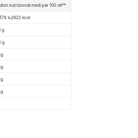
alori nutrizionali medi per 100 ml**
378 kJ/822 kcal
1 g
4 g
 g
 g
 g
 g