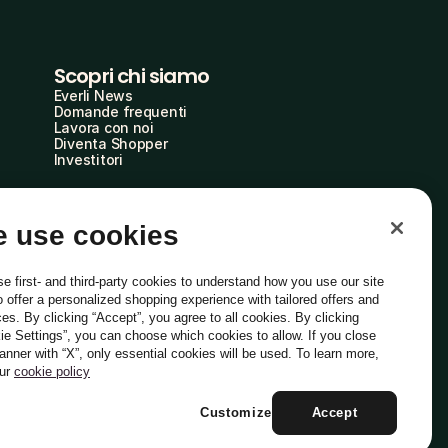
Scopri chi siamo
Everli News
Domande frequenti
Lavora con noi
Diventa Shopper
Investitori
 use cookies
e first- and third-party cookies to understand how you use our site
o offer a personalized shopping experience with tailored offers and
ces. By clicking “Accept”, you agree to all cookies. By clicking
ie Settings”, you can choose which cookies to allow. If you close
Italiano
banner with “X”, only essential cookies will be used. To learn more,
our
cookie policy
Customize
Accept