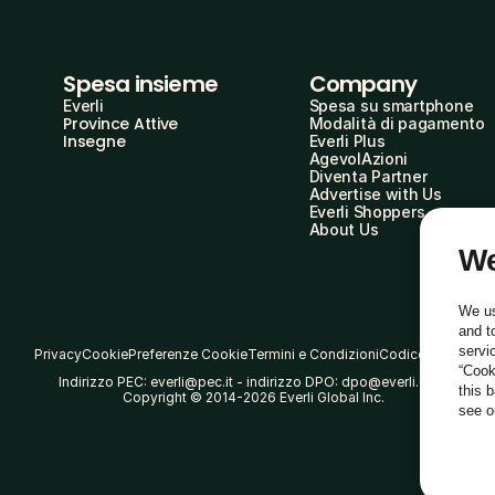
Spesa insieme
Company
Everli
Spesa su smartphone
Province Attive
Modalità di pagamento
Insegne
Everli Plus
AgevolAzioni
Diventa Partner
Advertise with Us
Everli Shoppers
About Us
We
We us
and t
servi
Privacy
Cookie
Preferenze Cookie
Termini e Condizioni
Codice Etico
“Cook
Indirizzo PEC: everli@pec.it - indirizzo DPO: dpo@everli.com
this 
Copyright © 2014-2026 Everli Global Inc.
see 