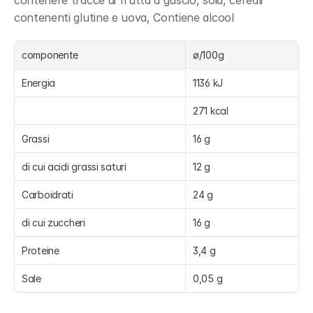
contenere tracce di frutta a guscio, soia, cereali 
contenenti glutine e uova, Contiene alcool
componente
ø/100g
Energia
1136 kJ
271 kcal
Grassi
16 g
di cui acidi grassi saturi
12 g
Carboidrati
24 g
di cui zuccheri
16 g
Proteine
3,4 g
Sale
0,05 g