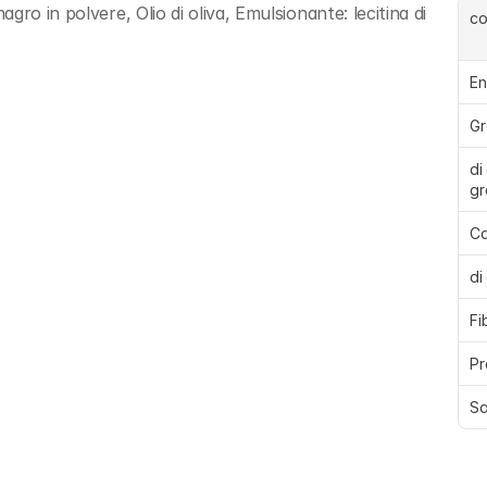
ro in polvere, Olio di oliva, Emulsionante: lecitina di 
c
En
Gr
di 
gr
Ca
di
Fi
Pr
Sa