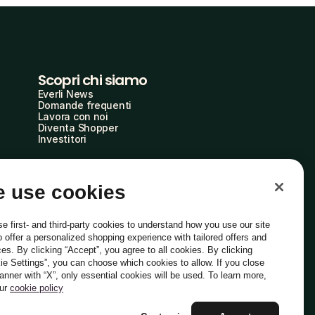
Scopri chi siamo
Everli News
Domande frequenti
Lavora con noi
Diventa Shopper
Investitori
 use cookies
e first- and third-party cookies to understand how you use our site
o offer a personalized shopping experience with tailored offers and
ces. By clicking “Accept”, you agree to all cookies. By clicking
ie Settings”, you can choose which cookies to allow. If you close
Italiano
banner with “X”, only essential cookies will be used. To learn more,
our
cookie policy