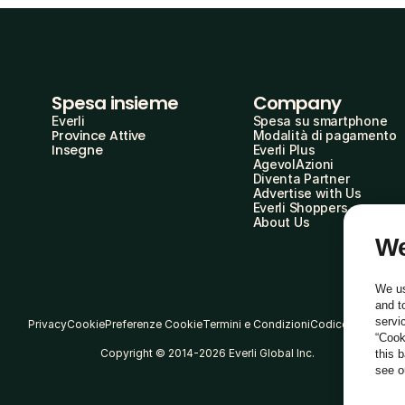
Spesa insieme
Company
Everli
Spesa su smartphone
Province Attive
Modalità di pagamento
Insegne
Everli Plus
AgevolAzioni
Diventa Partner
Advertise with Us
Everli Shoppers
About Us
We
We us
and t
servi
Privacy
Cookie
Preferenze Cookie
Termini e Condizioni
Codice Etico
“Cook
Copyright © 2014-2026 Everli Global Inc.
this 
see 