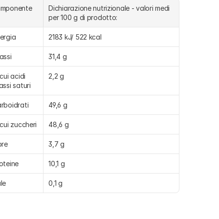
omponente
Dichiarazione nutrizionale - valori medi 
per 100 g di prodotto:
ergia
2183 kJ/ 522 kcal
assi
31,4 g
cui acidi 
2,2 g
assi saturi
rboidrati
49,6 g
 cui zuccheri
48,6 g
bre
3,7 g
oteine
10,1 g
le
0,1 g