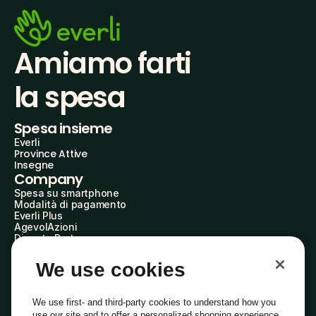
Amiamo farti
la spesa
Spesa insieme
Everli
Province Attive
Insegne
Company
Spesa su smartphone
Modalità di pagamento
Everli Plus
AgevolAzioni
Diventa Partner
Advertise with Us
Everli Shoppers
We use cookies
About Us
Scopri chi siamo
Everli News
We use first- and third-party cookies to understand how you
Domande frequenti
use our site and to offer a personalized shopping experience