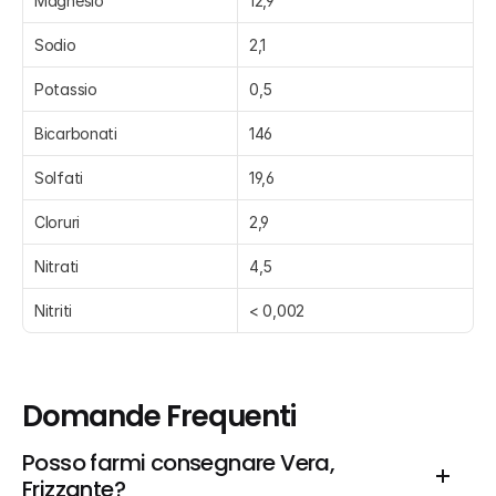
Magnesio
12,9
Sodio
2,1
Potassio
0,5
Bicarbonati
146
Solfati
19,6
Cloruri
2,9
Nitrati
4,5
Nitriti
< 0,002
Domande Frequenti
Posso farmi consegnare Vera, 
Frizzante?