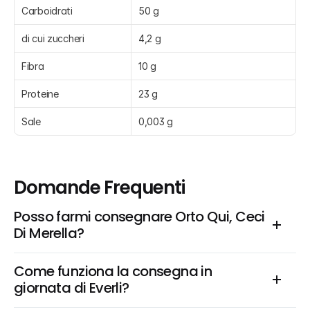
Carboidrati
50 g
di cui zuccheri
4,2 g
Fibra
10 g
Proteine
23 g
Sale
0,003 g
Domande Frequenti
Posso farmi consegnare Orto Qui, Ceci 
Di Merella?
Come funziona la consegna in 
giornata di Everli?