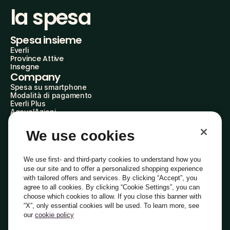
la spesa
Spesa insieme
Everli
Province Attive
Insegne
Company
Spesa su smartphone
Modalità di pagamento
Everli Plus
AgevolAzioni
Diventa Partner
Advertise with Us
We use cookies
Everli Shoppers
About Us
Scopri chi siamo
We use first- and third-party cookies to understand how you
Everli News
use our site and to offer a personalized shopping experience
Domande frequenti
with tailored offers and services. By clicking “Accept”, you
Lavora con noi
agree to all cookies. By clicking “Cookie Settings”, you can
Diventa Shopper
choose which cookies to allow. If you close this banner with
Investitori
“X”, only essential cookies will be used. To learn more, see
Privacy
Cookie
Preferenze Cookie
Termini e Condizioni
Codice Etico
our
cookie policy
Copyright © 2014-2026 Everli Global Inc.