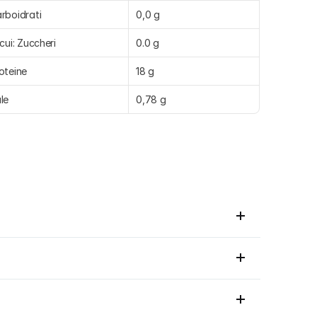
rboidrati
0,0 g
 cui: Zuccheri
0.0 g
oteine
18 g
le
0,78 g