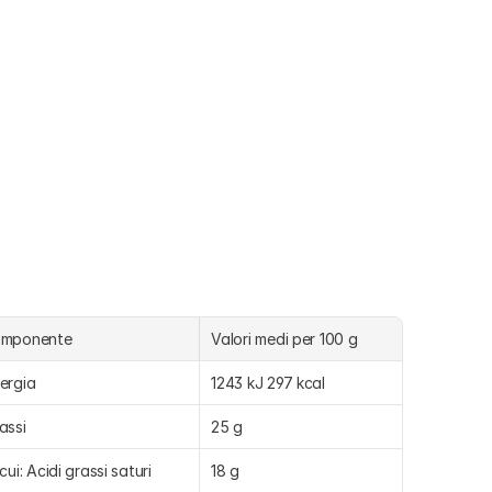
omponente
Valori medi per 100 g
ergia
1243 kJ 297 kcal
assi
25 g
 cui: Acidi grassi saturi
18 g