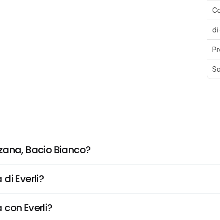
Ca
di
Pr
Sa
zana, Bacio Bianco?
di Everli?
 con Everli?