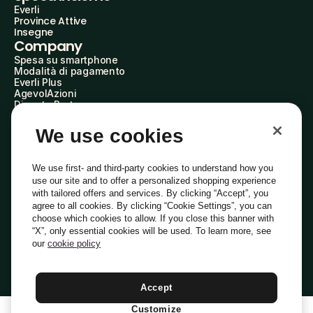
Everli
Province Attive
Insegne
Company
Spesa su smartphone
Modalità di pagamento
Everli Plus
AgevolAzioni
Diventa Partner
Advertise with Us
Everli Shoppers
We use cookies
About Us
Scopri chi siamo
Everli News
We use first- and third-party cookies to understand how you
Domande frequenti
use our site and to offer a personalized shopping experience
Lavora con noi
with tailored offers and services. By clicking “Accept”, you
Diventa Shopper
agree to all cookies. By clicking “Cookie Settings”, you can
Investitori
choose which cookies to allow. If you close this banner with
Privacy
Cookie
Preferenze Cookie
“X”, only essential cookies will be used. To learn more, see
Termini e Condizioni
Codice Etico
our
cookie policy
Indirizzo PEC: everli@pec.it - indirizzo DPO: dpo@everli.com
Copyright © 2014-2026 Everli Global Inc.
Italiano
Accept
Customize