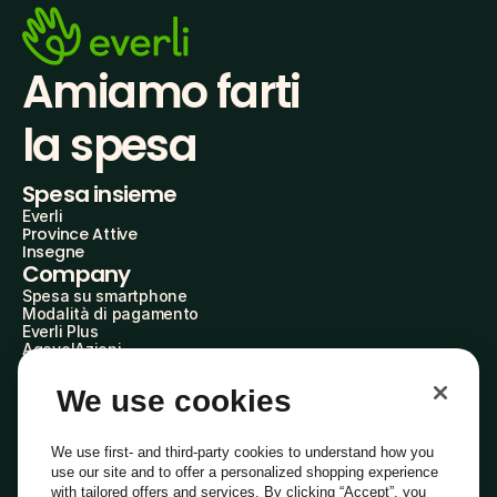
Amiamo farti
la spesa
Spesa insieme
Everli
Province Attive
Insegne
Company
Spesa su smartphone
Modalità di pagamento
Everli Plus
AgevolAzioni
Diventa Partner
Advertise with Us
We use cookies
Everli Shoppers
About Us
Scopri chi siamo
We use first- and third-party cookies to understand how you
Everli News
use our site and to offer a personalized shopping experience
Domande frequenti
with tailored offers and services. By clicking “Accept”, you