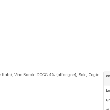
e Italia), Vino Barolo DOCG 4% (all'origine), Sale, Caglio
c
En
Gr
di