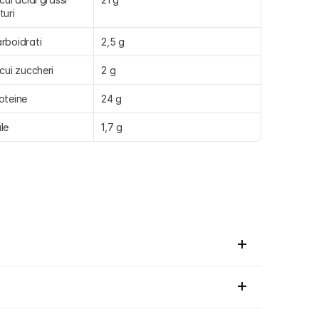
turi
rboidrati
2,5 g
 cui zuccheri
2 g
oteine
24 g
le
1,7 g