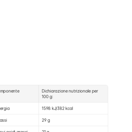
omponente
Dichiarazione nutrizionale per 
100 g:
ergia
1598 kJ/382 kcal
assi
29 g
 cui acidi grassi 
21 g