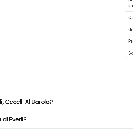
sa
Ca
di
Pr
Sa
 Occelli Al Barolo?
di Everli?