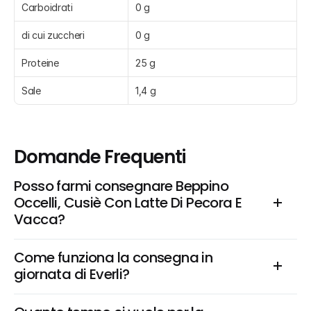
Carboidrati
0 g
di cui zuccheri
0 g
Proteine
25 g
Sale
1,4 g
Domande Frequenti
Posso farmi consegnare Beppino 
Occelli, Cusiè Con Latte Di Pecora E 
Vacca?
Come funziona la consegna in 
giornata di Everli?