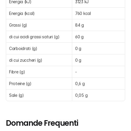
Energia (kJ)
3123 kJ
Energia (kcal)
760 kcal
Grassi (g)
84 g
di cui acidi grassi saturi (g)
60 g
Carboidrati (g)
0 g
di cui zuccheri (g)
0 g
Fibre (g)
-
Proteine (g)
0,6 g
Sale (g)
0,05 g
Domande Frequenti