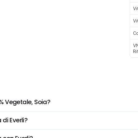
Vi
Vi
Ca
VN
Ri
% Vegetale, Soia?
di Everli?