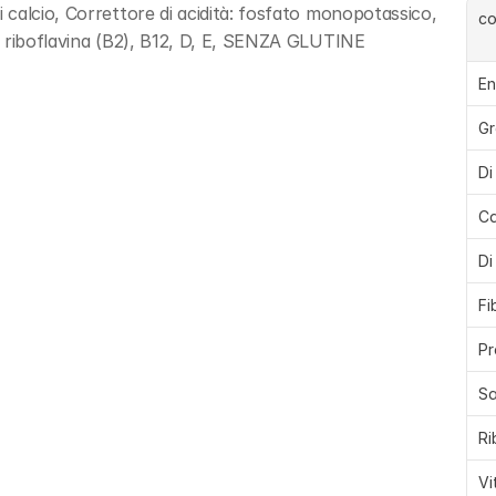
calcio, Correttore di acidità: fosfato monopotassico, 
c
: riboflavina (B2), B12, D, E, SENZA GLUTINE
En
Gr
Di
Ca
Di
Fi
Pr
Sa
Ri
Vi