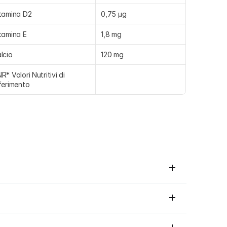
tamina D2
0,75 µg
tamina E
1,8 mg
lcio
120 mg
R* Valori Nutritivi di 
ferimento