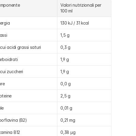
omponente
Valori nutrizionali per 
100 ml
ergia
130 kJ / 31 kcal
assi
1,5 g
 cui acidi grassi saturi
0,3 g
rboidrati
1,9 g
 cui zuccheri
1,9 g
bre
0,0 g
oteine
2,5 g
le
0,01 g
boflavina (B2)
0,21 mg
tamina B12
0,38 µg