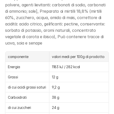
polvere, agenti lievitanti: carbonati di sodio, carbonati 
di ammonio; sale], Preparato ai mirtilli 18,8% (mirtilli 
60%, zucchero, acqua, amido di mais, correttore di 
acidità: acido citrico, gelificanti: pectine, conservante: 
sorbato di potassio, aromi naturali, concentrato 
vegetale di carota e ibisco), Può contenere tracce di 
uova, soia e senape
componente
valori medi per 100g di prodotto
Energia
1183 kJ / 282 kcal
Grassi
12 g
di cui acidi grassi saturi
9,2 g
Carboidrati
38 g
di cui zuccheri
24 g