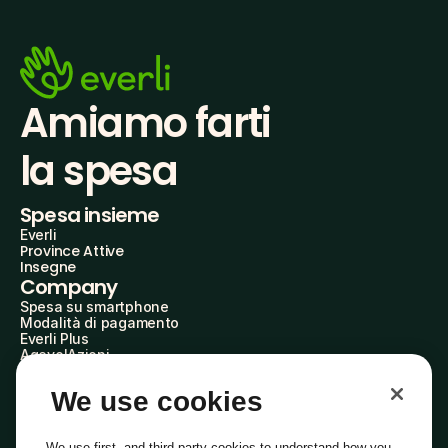
Amiamo farti
la spesa
Spesa insieme
Everli
Province Attive
Insegne
Company
Spesa su smartphone
Modalità di pagamento
Everli Plus
AgevolAzioni
Diventa Partner
Advertise with Us
We use cookies
Everli Shoppers
About Us
Scopri chi siamo
We use first- and third-party cookies to understand how you