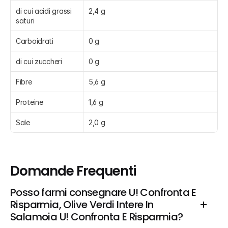
di cui acidi grassi 
2,4 g
saturi
Carboidrati
0 g
di cui zuccheri
0 g
Fibre
5,6 g
Proteine
1,6 g
Sale
2,0 g
Domande Frequenti
Posso farmi consegnare U! Confronta E 
Risparmia, Olive Verdi Intere In 
Salamoia U! Confronta E Risparmia?