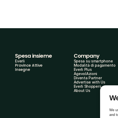
Spesa insieme
Company
Everli
Spesa su smartphone
Province Attive
Modalità di pagamento
Insegne
Everli Plus
AgevolAzioni
Diventa Partner
Advertise with Us
Everli Shoppers
About Us
We
We us
and t