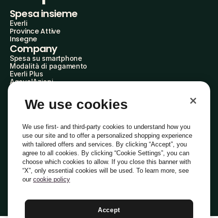
Spesa insieme
Everli
Province Attive
Insegne
Company
Spesa su smartphone
Modalità di pagamento
Everli Plus
AgevolAzioni
Diventa Partner
Advertise with Us
We use cookies
Everli Shoppers
About Us
Scopri chi siamo
We use first- and third-party cookies to understand how you
Everli News
use our site and to offer a personalized shopping experience
Domande frequenti
with tailored offers and services. By clicking “Accept”, you
Lavora con noi
agree to all cookies. By clicking “Cookie Settings”, you can
Diventa Shopper
choose which cookies to allow. If you close this banner with
Investitori
“X”, only essential cookies will be used. To learn more, see
Privacy
Cookie
Preferenze Cookie
Termini e Condizioni
Codice Etico
our
cookie policy
Copyright © 2014-2026 Everli Global Inc.
Italiano
Accept