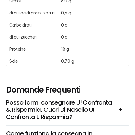
Grassi
6,0 g
di cui acidi grassi saturi
0,6 g
Carboidrati
0 g
di cui zuccheri
0 g
Proteine
18 g
Sale
0,70 g
Domande Frequenti
Posso farmi consegnare U! Confronta 
& Risparmia, Cuori Di Nasello U! 
Confronta E Risparmia?
Come funziona la consegna in 