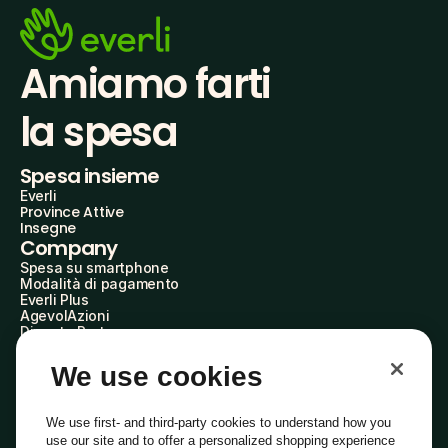
Amiamo farti
la spesa
Spesa insieme
Everli
Province Attive
Insegne
Company
Spesa su smartphone
Modalità di pagamento
Everli Plus
AgevolAzioni
Diventa Partner
Advertise with Us
Everli Shoppers
We use cookies
About Us
Scopri chi siamo
Everli News
We use first- and third-party cookies to understand how you
Domande frequenti
use our site and to offer a personalized shopping experience